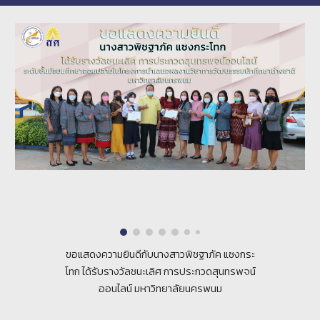
ขอแสดงความยินดีกับนางสาวพิชฐาภัค แซงกระ
โทก ได้รับรางวัลชนะเลิศ การประกวดสุนทรพจน์
ออนไลน์ มหาวิทยาลัยนครพนม